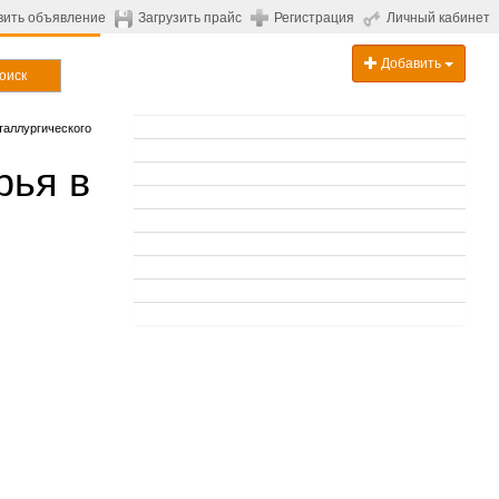
вить объявление
Загрузить прайс
Регистрация
Личный кабинет
Добавить
оиск
таллургического
рья в
.