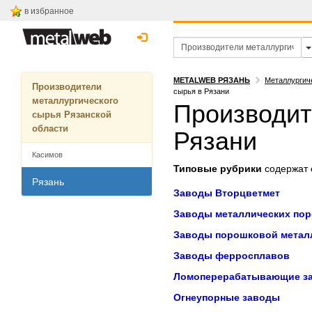
в избранное
METALWEB РЯЗАНЬ
Металлургич
Производители
сырья в Рязани
металлургического
Производит
сырья Рязанской
области
Рязани
Касимов
Типовые рубрики
содержат с
Рязань
Заводы Вторцветмет
Заводы металлических по
Заводы порошковой метал
Заводы ферросплавов
Ломоперерабатывающие з
Огнеупорные заводы