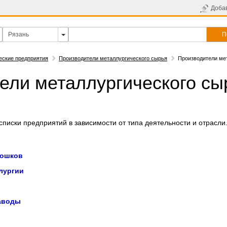
Доба
П
еские предприятия
Производители металлургического сырья
Производители ме
ели металлургического сы
писки предприятий в зависимости от типа деятельности и отрасли
рошков
лургии
аводы