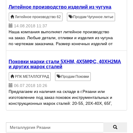
Литейное производство изделий из чугуна
Литейное производство 62
Продам Чугунное литье
14.08.2018 11:37
Наша компания выполняет литейное производство
на заказ. Любые детали, отливки и изделия из чугуна
по чертежам заказчика. Размер конечных изделий от
100 г. до 1500 кг. Также наше предприятие
выполняет
Поковки марки стали 5ХНМ, 4Х5МФС, 40ХН2МА
и других марок сталей
РПК МЕТАЛЛОГРАД
Продам Поковки
06.07.2018 10:26
Предлагаем из наличия на складе в г.Рязани или
изготовление под заказ поковок инструментальных и
конструкционных марок сталей: 20-55, 20Х-40Х, 65Г,
17Г1С, 09Г2С, 20ХГСА, 35ХГСА, 40ХН, 40ХМА,
40ХН2МА,