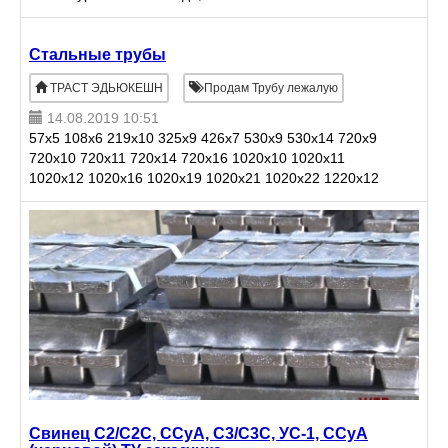
рассчитываться от объёма. Погрузка г. Рязань, г.
Великий Новгород.
Стальные трубы
ТРАСТ ЭДЬЮКЕШН
Продам Трубу лежалую
14.08.2019 10:51
57x5 108x6 219x10 325x9 426x7 530x9 530x14 720x9
720x10 720x11 720x14 720x16 1020x10 1020x11
1020x12 1020x16 1020x19 1020x21 1020x22 1220x12
1220x12.4 1220x14 1220x16 1220x17.8 1220x18
1220x21
Свинец С2/С2С, ССуА, С3/С3С, УС-1, ССуА