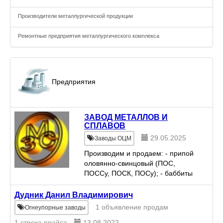
Производители металлургической продукции
Ремонтные предприятия металлургического комплекса
Предприятия
ЗАВОД МЕТАЛЛОВ И
СПЛАВОВ
29.05.2025
Заводы ОЦМ
Производим и продаем: - припой
оловянно-свинцовый (ПОС,
ПОССу, ПОСК, ПОСу); - баббиты
(Б-88, Б-83, Б-16, БКА, БК2,
БК2Ш); - олово О1, О1пч, О2 -
Дудник Данил Владимирович
аноды, проволока, пруток; -
1 объявление продам
Огнеупорные заводы
свинец: чушка, проволока, п...
1 строка прайса
13.08.2022