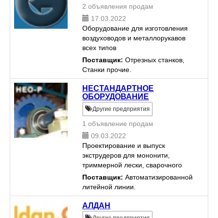
2 объявления продам
17.03.2022
Оборудование для изготовления
воздуховодов и металлорукавов
всех типов
Поставщик:
Отрезных станков,
Станки прочие.
НЕСТАНДАРТНОЕ
ОБОРУДОВАНИЕ
Другие предприятия
1 объявление продам
09.03.2022
Проектирование и выпуск
экструдеров для мононити,
триммерной лески, сварочного
профиля полипропиленового,
Поставщик:
Автоматизированной
полиэтиленового и прутка для 3Д
литейной линии.
печати, лески для щеток, фибры
полипропиленовой для
АЛДАН
армировани...