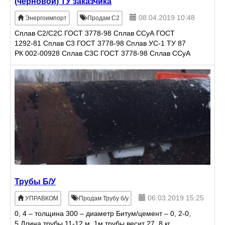
(черновой) ТУ заказчика
08.04.2019 10:48
Энергоимпорт
Продам С2
Сплав С2/С2С ГОСТ 3778-98 Сплав ССуА ГОСТ
1292-81 Сплав С3 ГОСТ 3778-98 Сплав УС-1 ТУ 87
РК 002-00928 Сплав С3С ГОСТ 3778-98 Сплав ССуА
(черновой) ТУ заказчика Сурьмянистые сплавы ТУ
заказчика
Трубы Б/У
06.03.2019 15:25
УПРАВКОМ
Продам Трубу б/у
0, 4 – толщина 300 – диаметр Битум/цемент – 0, 2-0,
5 Длина трубы 11-12 м. 1м трубы весит 27, 8 кг