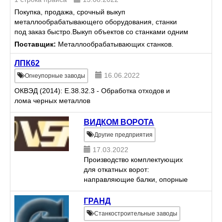
Покупка, продажа, срочный выкуп
металлообрабатывающего оборудования, станки
под заказ быстро.Выкуп объектов со станками одним
лотом. Демонтаж и монтаж. Модернизация и
Поставщик:
Металлообрабатывающих станков.
восстановление станков.
ЛПК62
16.06.2022
Огнеупорные заводы
ОКВЭД (2014): E.38.32.3 - Обработка отходов и
лома черных металлов
ВИДКОМ ВОРОТА
Другие предприятия
17.03.2022
Производство комплектующих
для откатных ворот:
направляющие балки, опорные
ролики, ловители и другая
фурнитура
ГРАНД
Станкостроительные заводы