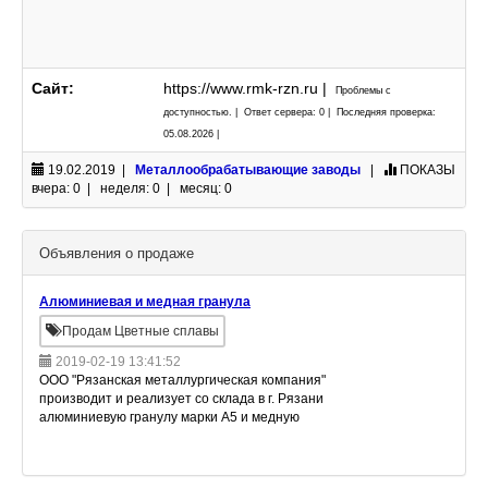
Сайт:
https://www.rmk-rzn.ru |
Проблемы с
доступностью. | Ответ сервера: 0 | Последняя проверка:
05.08.2026 |
19.02.2019 |
Металлообрабатывающие заводы
|
ПОКАЗЫ
вчера: 0 | неделя: 0 | месяц: 0
Объявления о продаже
Алюминиевая и медная гранула
Продам Цветные сплавы
2019-02-19 13:41:52
ООО "Рязанская металлургическая компания"
производит и реализует со склада в г. Рязани
алюминиевую гранулу марки А5 и медную
гранулу марки М1, различных фракций.
Возможна доставка товара до склада пок