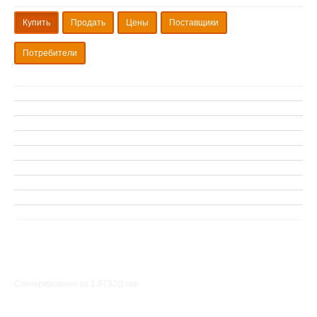
Купить
Продать
Цены
Поставщики
Потребители
Сгенерировано за 1.6732() cек.