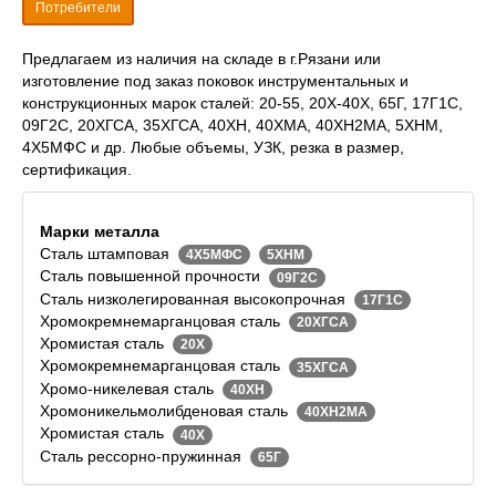
Потребители
Предлагаем из наличия на складе в г.Рязани или
изготовление под заказ поковок инструментальных и
конструкционных марок сталей: 20-55, 20Х-40Х, 65Г, 17Г1С,
09Г2С, 20ХГСА, 35ХГСА, 40ХН, 40ХМА, 40ХН2МА, 5ХНМ,
4Х5МФС и др. Любые объемы, УЗК, резка в размер,
сертификация.
Марки металла
Сталь штамповая
4Х5МФС
5ХНМ
Сталь повышенной прочности
09Г2С
Сталь низколегированная высокопрочная
17Г1С
Хромокремнемарганцовая сталь
20ХГСА
Хромистая сталь
20Х
Хромокремнемарганцовая сталь
35ХГСА
Хромо-никелевая сталь
40ХН
Хромоникельмолибденовая сталь
40ХН2МА
Хромистая сталь
40Х
Сталь рессорно-пружинная
65Г