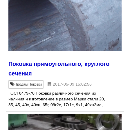
Поковка прямоугольного, круглого
сечения
2017-05-09 15:02:56
Продам Поковки
ГОСТ8479-70 Поковки различного сечения из
наличия и изготовление в размер Марки стали 20,
35, 45, 40х, 40хн, 65г, 09г2с, 17г1с, 9х1, 40хн2ма,
5хнм, 4х5мфс,, 4х5мф1с и др. Изготовим раскатные
кольца