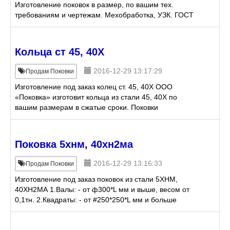
Изготовление поковок в размер, по вашим тех.
требованиям и чертежам. Мехобработка, УЗК. ГОСТ
8479-70. КП (категория прочности) 440, 490,540,
640, 685 и др.
Кольца ст 45, 40Х
2016-12-29 13:17:29
Продам Поковки
Изготовление под заказ колец ст. 45, 40Х ООО
«Поковка» изготовит кольца из стали 45, 40Х по
вашим размерам в сжатые сроки. Поковки
поставляются по ГОСТ 8479-70.
Поковка 5хнм, 40хн2ма
2016-12-29 13:16:33
Продам Поковки
Изготовление под заказ поковок из стали 5ХНМ,
40ХН2МА 1.Валы: - от ф300*L мм и выше, весом от
0,1тн. 2.Квадраты: - от #250*250*L мм и больше
весом от 0,1тн.